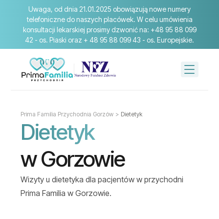
Uwaga, od dnia 21.01.2025 obowiązują nowe numery
telefoniczne do naszych placówek. W celu umówienia
konsultacji lekarskiej prosimy dzwonić na: +48 95 88 099
42 - os. Piaski oraz + 48 95 88 099 43 - os. Europejskie.
Prima Familia Przychodnia Gorzów
>
Dietetyk
Dietetyk
w Gorzowie
Wizyty u dietetyka dla pacjentów w przychodni
Prima Familia w Gorzowie.