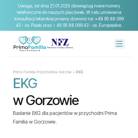
Uwaga, od dnia 21.01.2025 obowiązują nowe numery
telefoniczne do naszych placówek. W celu umówienia
konsultacji lekarskiej prosimy dzwonić na: +48 95 88 099
42 - os. Piaski oraz + 48 95 88 099 43 - os. Europejskie.
Prima Familia Przychodnia Gorzów
>
EKG
EKG
w Gorzowie
Badanie EKG dla pacjentów w przychodni Prima
Familia w Gorzowie.